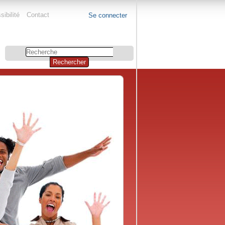
ibilité
Contact
Se connecter
Chercher
par
Recherche
avancée…