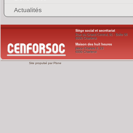
Actualités
Siège social et secrétariat
Rue du Grand Central, 91 - Boîte 08
6000 Charleroi
Maison des huit heures
place Charles II, 23
6000 Charleroi
Site propulsé par
Plone