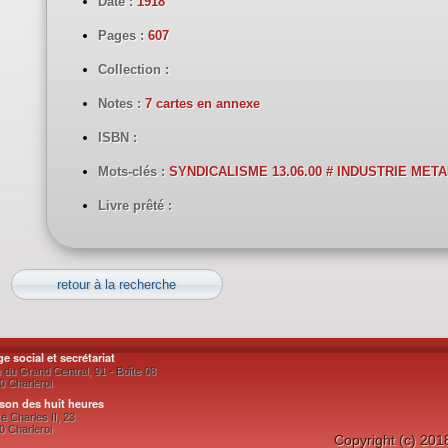
Date :
1918
Pages :
607
Collection :
Notes :
7 cartes en annexe
ISBN :
Mots-clés :
SYNDICALISME 13.06.00 # INDUSTRIE META
Livre prêté :
retour à la recherche
ge social et secrétariat
 du Grand Central, 91 - Boîte 08
0 Charleroi
son des huit heures
e Charles II, 23
0 Charleroi
Copyright (c) 201