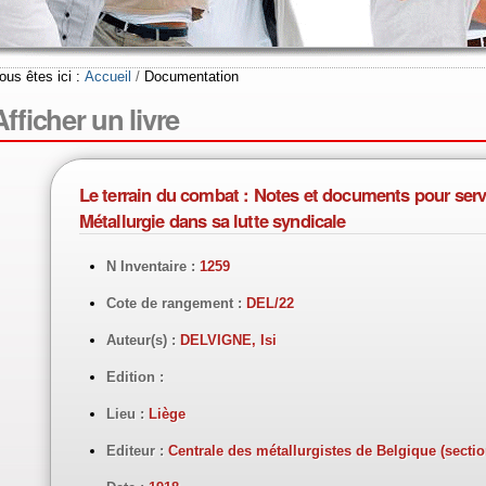
ous êtes ici :
Accueil
/
Documentation
Afficher un livre
Le terrain du combat : Notes et documents pour servir
Métallurgie dans sa lutte syndicale
N Inventaire :
1259
Cote de rangement :
DEL/22
Auteur(s) :
DELVIGNE, Isi
Edition :
Lieu :
Liège
Editeur :
Centrale des métallurgistes de Belgique (secti