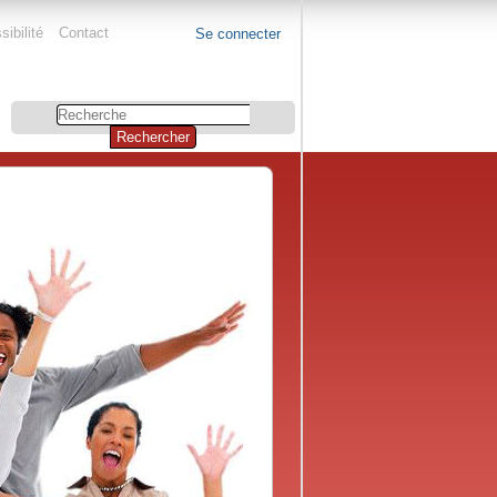
ibilité
Contact
Se connecter
Chercher
par
Recherche
avancée…