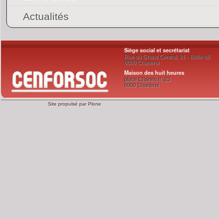
Actualités
Siège social et secrétariat
Rue du Grand Central, 91 - Boîte 08
6000 Charleroi
Maison des huit heures
place Charles II, 23
6000 Charleroi
Site propulsé par
Plone