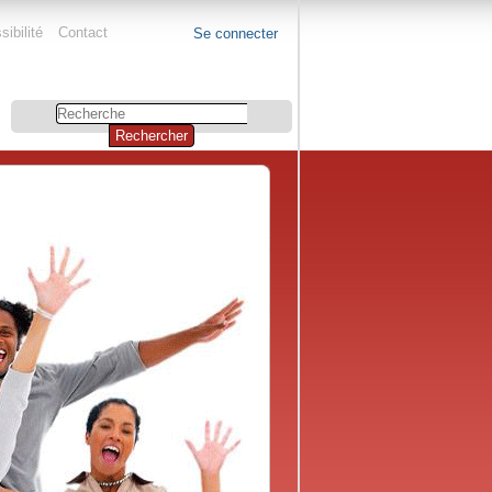
ibilité
Contact
Se connecter
Chercher
par
Recherche
avancée…