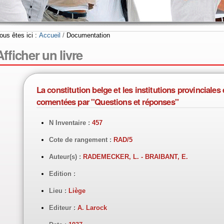
ous êtes ici :
Accueil
/
Documentation
Afficher un livre
La constitution belge et les institutions provincial
comentées par "Questions et réponses"
N Inventaire :
457
Cote de rangement :
RAD/5
Auteur(s) :
RADEMECKER, L. - BRAIBANT, E.
Edition :
Lieu :
Liège
Editeur :
A. Larock