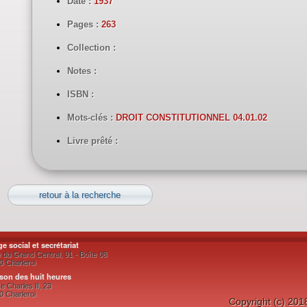
Date :
1937
Pages :
263
Collection :
Notes :
ISBN :
Mots-clés :
DROIT CONSTITUTIONNEL 04.01.02
Livre prêté :
retour à la recherche
ge social et secrétariat
 du Grand Central, 91 - Boîte 08
0 Charleroi
son des huit heures
e Charles II, 23
0 Charleroi
Copyright (c) 201