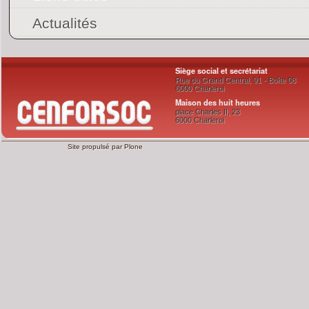
Actualités
Siège social et secrétariat
Rue du Grand Central, 91 - Boîte 08
6000 Charleroi
Maison des huit heures
place Charles II, 23
6000 Charleroi
Site propulsé par
Plone