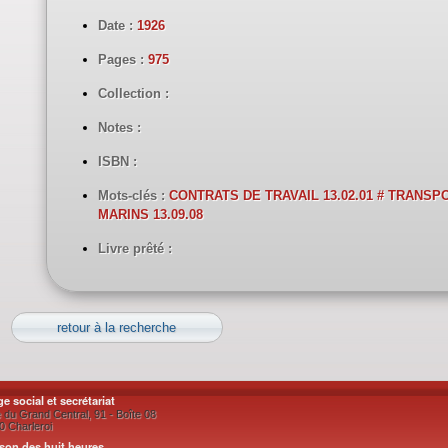
Date :
1926
Pages :
975
Collection :
Notes :
ISBN :
Mots-clés :
CONTRATS DE TRAVAIL 13.02.01 # TRANSPO
MARINS 13.09.08
Livre prêté :
retour à la recherche
ge social et secrétariat
 du Grand Central, 91 - Boîte 08
0 Charleroi
son des huit heures