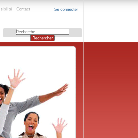
ibilité
Contact
Se connecter
Chercher
par
Recherche
avancée…