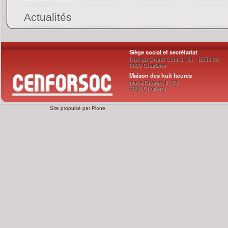
Actualités
Siège social et secrétariat
Rue du Grand Central, 91 - Boîte 08
6000 Charleroi
Maison des huit heures
place Charles II, 23
6000 Charleroi
Site propulsé par
Plone