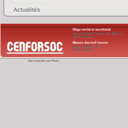
Actualités
Siège social et secrétariat
Rue du Grand Central, 91 - Boîte 08
6000 Charleroi
Maison des huit heures
place Charles II, 23
6000 Charleroi
Site propulsé par
Plone